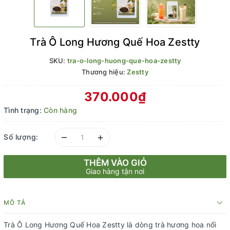
Trà Ô Long Hương Quế Hoa Zestty
SKU:
tra-o-long-huong-que-hoa-zestty
Thương hiệu:
Zestty
370.000₫
Tình trạng:
Còn hàng
–
+
Số lượng:
THÊM VÀO GIỎ
Giao hàng tận nơi
MÔ TẢ
Trà Ô Long Hương Quế Hoa Zestty là dòng trà hương hoa nổi