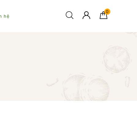
0
n hệ