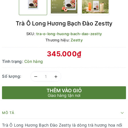
Trà Ô Long Hương Bạch Đào Zestty
SKU:
tra-o-long-huong-bach-dao-zestty
Thương hiệu:
Zestty
345.000₫
Tình trạng:
Còn hàng
–
+
Số lượng:
THÊM VÀO GIỎ
Giao hàng tận nơi
MÔ TẢ
Trà Ô Long Hương Bạch Đào Zestty là dòng trà hương hoa nổi