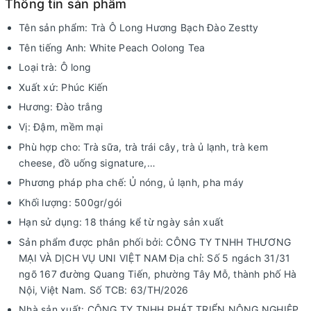
Thông tin sản phẩm
Tên sản phẩm: Trà Ô Long Hương Bạch Đào Zestty
Tên tiếng Anh: White Peach Oolong Tea
Loại trà: Ô long
Xuất xứ: Phúc Kiến
Hương: Đào trắng
Vị: Đậm, mềm mại
Phù hợp cho: Trà sữa, trà trái cây, trà ủ lạnh, trà kem
cheese, đồ uống signature,…
Phương pháp pha chế: Ủ nóng, ủ lạnh, pha máy
Khối lượng: 500gr/gói
Hạn sử dụng: 18 tháng kể từ ngày sản xuất
Sản phẩm được phân phối bởi: CÔNG TY TNHH THƯƠNG
MẠI VÀ DỊCH VỤ UNI VIỆT NAM Địa chỉ: Số 5 ngách 31/31
ngõ 167 đường Quang Tiến, phường Tây Mỗ, thành phố Hà
Nội, Việt Nam. Số TCB: 63/TH/2026
Nhà sản xuất: CÔNG TY TNHH PHÁT TRIỂN NÔNG NGHIỆP