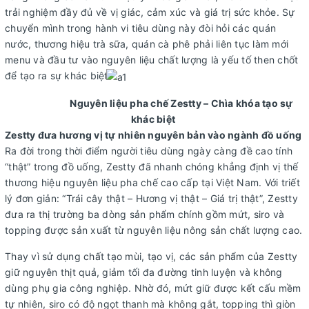
trải nghiệm đầy đủ về vị giác, cảm xúc và giá trị sức khỏe. Sự
chuyển mình trong hành vi tiêu dùng này đòi hỏi các quán
nước, thương hiệu trà sữa, quán cà phê phải liên tục làm mới
menu và đầu tư vào nguyên liệu chất lượng là yếu tố then chốt
để tạo ra sự khác biệt.
Nguyên liệu pha chế Zestty – Chìa khóa tạo sự
khác biệt
Zestty đưa hương vị tự nhiên nguyên bản vào ngành đồ uống
Ra đời trong thời điểm người tiêu dùng ngày càng đề cao tính
“thật” trong đồ uống, Zestty đã nhanh chóng khẳng định vị thế
thương hiệu nguyên liệu pha chế cao cấp tại Việt Nam. Với triết
lý đơn giản: “Trái cây thật – Hương vị thật – Giá trị thật”, Zestty
đưa ra thị trường ba dòng sản phẩm chính gồm mứt, siro và
topping được sản xuất từ nguyên liệu nông sản chất lượng cao.
Thay vì sử dụng chất tạo mùi, tạo vị, các sản phẩm của Zestty
giữ nguyên thịt quả, giảm tối đa đường tinh luyện và không
dùng phụ gia công nghiệp. Nhờ đó, mứt giữ được kết cấu mềm
tự nhiên, siro có độ ngọt thanh mà không gắt, topping thì giòn