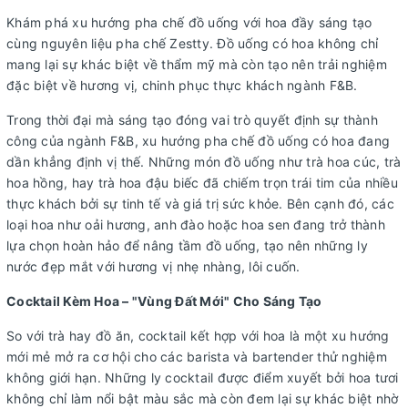
Khám phá xu hướng pha chế đồ uống với hoa đầy sáng tạo
cùng nguyên liệu pha chế Zestty. Đồ uống có hoa không chỉ
mang lại sự khác biệt về thẩm mỹ mà còn tạo nên trải nghiệm
đặc biệt về hương vị, chinh phục thực khách ngành F&B.
Trong thời đại mà sáng tạo đóng vai trò quyết định sự thành
công của ngành F&B, xu hướng pha chế đồ uống có hoa đang
dần khẳng định vị thế. Những món đồ uống như trà hoa cúc, trà
hoa hồng, hay trà hoa đậu biếc đã chiếm trọn trái tim của nhiều
thực khách bởi sự tinh tế và giá trị sức khỏe. Bên cạnh đó, các
loại hoa như oải hương, anh đào hoặc hoa sen đang trở thành
lựa chọn hoàn hảo để nâng tầm đồ uống, tạo nên những ly
nước đẹp mắt với hương vị nhẹ nhàng, lôi cuốn.
Cocktail Kèm Hoa – "Vùng Đất Mới" Cho Sáng Tạo
So với trà hay đồ ăn, cocktail kết hợp với hoa là một xu hướng
mới mẻ mở ra cơ hội cho các barista và bartender thử nghiệm
không giới hạn. Những ly cocktail được điểm xuyết bởi hoa tươi
không chỉ làm nổi bật màu sắc mà còn đem lại sự khác biệt nhờ