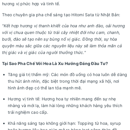
hương vị phức hợp và tinh tế.
Theo chuyên gia pha chế sáng tạo Hitomi Sata từ Nhật Bản:
"Kết hợp hương vị thanh khiết của hoa như anh đào, oải hương
với vị chua quen thuộc từ trái cây nhiệt đới như cam, chanh,
bưởi, đào sẽ tạo nên sự bùng nổ vị giác. Đồng thời, sự hòa
quyện màu sắc giữa các nguyên liệu này sẽ làm thỏa mãn cả
thị giác và vị giác của người thưởng thức."
Tại Sao Pha Chế Với Hoa Là Xu Hướng Đáng Đầu Tư?
Tăng giá trị thẩm mỹ: Các món đồ uống có hoa luôn dễ dàng
thu hút ánh nhìn, đặc biệt trong thời đại mạng xã hội, nơi
hình ảnh đẹp có thể lan tỏa mạnh mẽ.
Hương vị tinh tế: Hương hoa tự nhiên mang đến sự nhẹ
nhàng và mới lạ, làm hài lòng những khách hàng yêu thích
trải nghiệm cao cấp.
Khả năng sáng tạo không giới hạn: Topping từ hoa, syrup
hoặc hương liệu hoa giúp mở ra hàng loạt công thức đồ