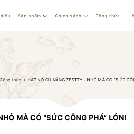
thiệu
Sản phẩm
Chính sách
Công thức
Li
Công thức
HẠT NỔ CỦ NĂNG ZESTTY - NHỎ MÀ CÓ “SỨC CÔ
NHỎ MÀ CÓ “SỨC CÔNG PHÁ” LỚN!