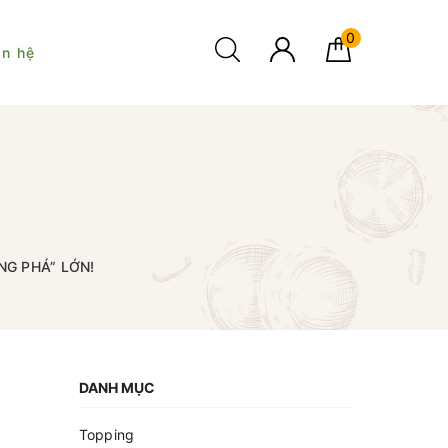
0
ên hệ
NG PHÁ” LỚN!
DANH MỤC
Topping