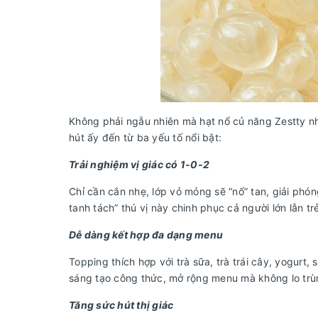
Không phải ngẫu nhiên mà hạt nổ củ năng Zestty n
hút ấy đến từ ba yếu tố nổi bật:
Trải nghiệm vị giác có 1-0-2
Chỉ cần cắn nhẹ, lớp vỏ mỏng sẽ “nổ” tan, giải ph
tanh tách” thú vị này chinh phục cả người lớn lẫn tr
Dễ dàng kết hợp đa dạng menu
Topping thích hợp với trà sữa, trà trái cây, yogurt
sáng tạo công thức, mở rộng menu mà không lo trù
Tăng sức hút thị giác