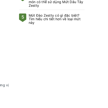
món có thể sử dụng Mứt Dâu Tây
Zestty
Mứt Đào Zestty có gì đặc biệt?
5
Tìm hiểu chi tiết hơn về loại mứt
này
ơng vị