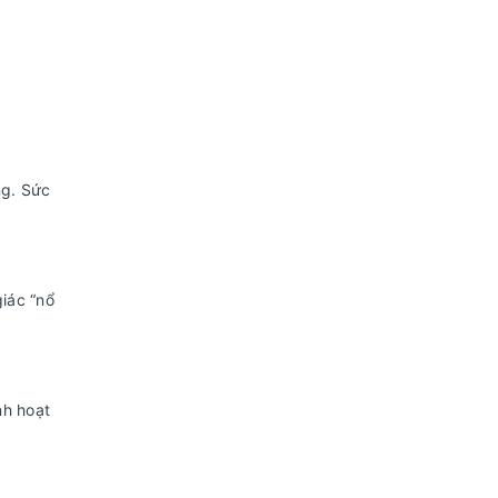
ng. Sức
iác “nổ
nh hoạt