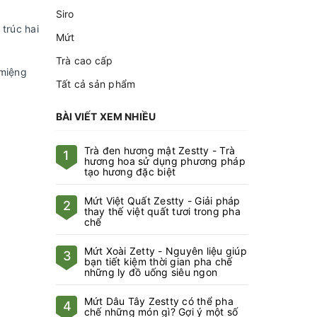
Siro
trúc hai
Mứt
Trà cao cấp
 miệng
Tất cả sản phẩm
BÀI VIẾT XEM NHIỀU
Trà đen hương mật Zestty - Trà
1
hương hoa sử dụng phương pháp
tạo hương đặc biệt
Mứt Việt Quất Zestty - Giải pháp
2
thay thế việt quất tươi trong pha
chế
Mứt Xoài Zetty - Nguyên liệu giúp
3
bạn tiết kiệm thời gian pha chế
những ly đồ uống siêu ngon
Mứt Dâu Tây Zestty có thể pha
4
chế những món gì? Gợi ý một số