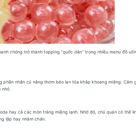
hanh chóng trở thành topping “quốc dân” trong nhiều menu đồ uố
óng phần nhân củ năng thơm béo lan tỏa khắp khoang miệng. Cảm g
ẻ nhỏ.
, soda hay cả các món tráng miệng lạnh. Nhờ đó, chủ quán có thể li
ng lặp hay nhàm chán.