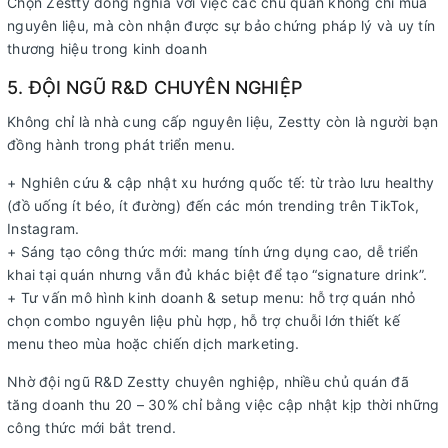
Chọn Zestty đồng nghĩa với việc các chủ quán không chỉ mua
nguyên liệu, mà còn nhận được sự bảo chứng pháp lý và uy tín
thương hiệu trong kinh doanh
5. ĐỘI NGŨ R&D CHUYÊN NGHIỆP
Không chỉ là nhà cung cấp nguyên liệu, Zestty còn là người bạn
đồng hành trong phát triển menu.
+ Nghiên cứu & cập nhật xu hướng quốc tế: từ trào lưu healthy
(đồ uống ít béo, ít đường) đến các món trending trên TikTok,
Instagram.
+ Sáng tạo công thức mới: mang tính ứng dụng cao, dễ triển
khai tại quán nhưng vẫn đủ khác biệt để tạo “signature drink”.
+ Tư vấn mô hình kinh doanh & setup menu: hỗ trợ quán nhỏ
chọn combo nguyên liệu phù hợp, hỗ trợ chuỗi lớn thiết kế
menu theo mùa hoặc chiến dịch marketing.
Nhờ đội ngũ R&D Zestty chuyên nghiệp, nhiều chủ quán đã
tăng doanh thu 20 – 30% chỉ bằng việc cập nhật kịp thời những
công thức mới bắt trend.