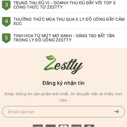
TRUNG THU ĐỦ VỊ - DOANH THU ĐỦ ĐẦY VỚI TOP 5
3
CÔNG THỨC TỪ ZESTTY
THƯỞNG THỨC MÙA THU QUA 5 LY ĐỒ UỐNG ĐẦY CẢM
4
XÚC
TINH HOA TỪ MỨT MƠ XANH - SÁNG TẠO BẤT TẬN
5
TRONG LY ĐỒ UỐNG ZESTTY
Đăng ký nhận tin
Nhận thông tin sản phẩm mới nhất, tin khuyến mãi và nhiều hơn
nữa.