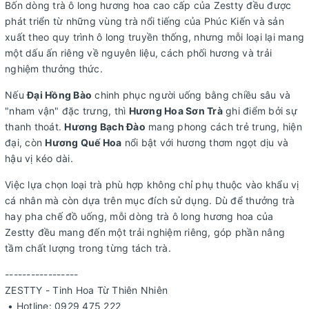
Bốn dòng trà ô long hương hoa cao cấp của Zestty đều được
phát triển từ những vùng trà nổi tiếng của Phúc Kiến và sản
xuất theo quy trình ô long truyền thống, nhưng mỗi loại lại mang
một dấu ấn riêng về nguyên liệu, cách phối hương và trải
nghiệm thưởng thức.
Nếu
Đại Hồng Bào
chinh phục người uống bằng chiều sâu và
"nham vận" đặc trưng, thì
Hương Hoa Sơn Trà
ghi điểm bởi sự
thanh thoát.
Hương Bạch Đào
mang phong cách trẻ trung, hiện
đại, còn
Hương Quế Hoa
nổi bật với hương thơm ngọt dịu và
hậu vị kéo dài.
Việc lựa chọn loại trà phù hợp không chỉ phụ thuộc vào khẩu vị
cá nhân mà còn dựa trên mục đích sử dụng. Dù để thưởng trà
hay pha chế đồ uống, mỗi dòng trà ô long hương hoa của
Zestty đều mang đến một trải nghiệm riêng, góp phần nâng
tầm chất lượng trong từng tách trà.
-----------------
ZESTTY - Tinh Hoa Từ Thiên Nhiên
• Hotline: 0929 475 222