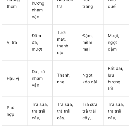
hương
thơm
trà
trắng
quế
nham
vận
Tươi
Đậm
Đậm,
Mượt,
mát,
Vị trà
đà,
mềm
ngọt
thanh
mượt
mại
đậm
dịu
Rất dài,
Dài, rõ
Thanh,
Ngọt
lưu
Hậu vị
nham
nhẹ
kéo dài
hương
vận
tốt
Trà sữa,
Trà sữa,
Trà sữa,
Trà sữa,
Phù
trà trái
trà trái
trà trái
trà trái
hợp
cây,…
cây,…
cây,…
cây,…