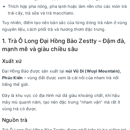
Thích hợp pha nóng, pha lạnh hoặc làm nền cho các món trà
trái cây, trà sữa và trà macchiato.
Tuy nhiên, điểm tạo nên bản sắc của từng dòng trà nằm ở vùng
nguyên liệu, cách phối trà và hương thơm đặc trưng.
1. Trà Ô Long Đại Hồng Bào Zestty – Đậm đà,
mạnh mẽ và giàu chiều sâu
Xuất xứ
Đại Hồng Bào được sản xuất tại
núi Vũ Di (Wuyi Mountain),
Phúc Kiến
– vùng đất được xem là cái nôi của nham trà nổi
tiếng thế giới.
Đây là khu vực có địa hình núi đá giàu khoáng chất, khí hậu
mây mù quanh năm, tạo nên đặc trưng "nham vận" mà rất ít
vùng trà có được.
Nguồn trà
Trà Ô Long Đại Hồng Bào Zestty được phối trộn từ ba giống trà