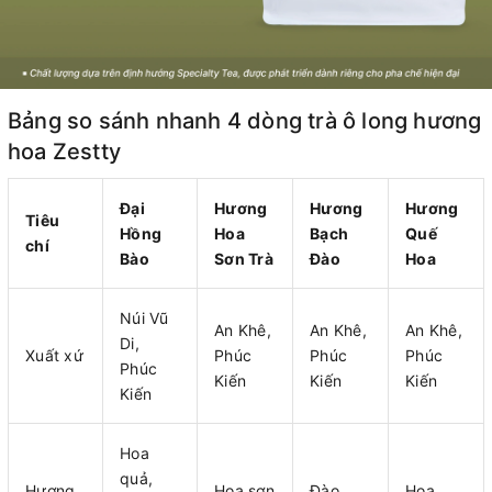
Bảng so sánh nhanh 4 dòng trà ô long hương
hoa Zestty
Đại
Hương
Hương
Hương
Tiêu
Hồng
Hoa
Bạch
Quế
chí
Bào
Sơn Trà
Đào
Hoa
Núi Vũ
An Khê,
An Khê,
An Khê,
Di,
Xuất xứ
Phúc
Phúc
Phúc
Phúc
Kiến
Kiến
Kiến
Kiến
Hoa
quả,
Hương
Hoa sơn
Đào
Hoa