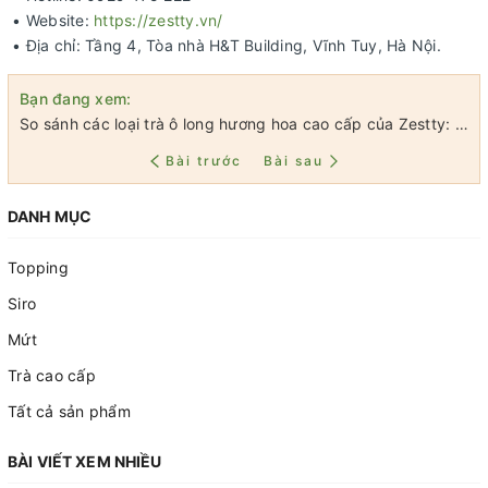
• Website:
https://zestty.vn/
• Địa chỉ: Tầng 4, Tòa nhà H&T Building, Vĩnh Tuy, Hà Nội.
Bạn đang xem:
So sánh các loại trà ô long hương hoa cao cấp của Zestty: nguồn gốc, xuất xứ, hương vị khác nhau ra sao?
Bài trước
Bài sau
DANH MỤC
Topping
Siro
Mứt
Trà cao cấp
Tất cả sản phẩm
BÀI VIẾT XEM NHIỀU