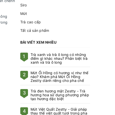
cần chênh
Siro
Mứt
công
Trà cao cấp
trong
Tất cả sản phẩm
BÀI VIẾT XEM NHIỀU
Trà xanh và trà ô long có những
1
điểm gì khác nhau? Phân biệt trà
xanh và trà ô long
Mứt Ổi Hồng có hương vị như thế
2
nào? Khám phá Mứt Ổi Hồng
Zestty dành riêng cho pha chế
Trà đen hương mật Zestty - Trà
3
hương hoa sử dụng phương pháp
tạo hương đặc biệt
Mứt Việt Quất Zestty - Giải pháp
4
thay thế việt quất tươi trong pha