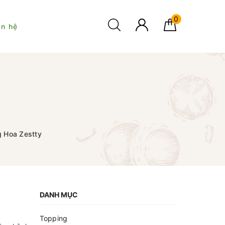
0
ên hệ
g Hoa Zestty
DANH MỤC
Topping