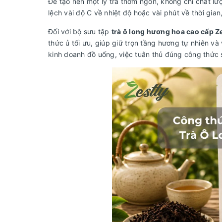
Để tạo nên một ly trà thơm ngon, không chỉ chất l
lệch vài độ C về nhiệt độ hoặc vài phút về thời gia
Đối với bộ sưu tập
trà ô long hương hoa cao cấp Z
thức ủ tối ưu, giúp giữ trọn tầng hương tự nhiên v
kinh doanh đồ uống, việc tuân thủ đúng công thức 