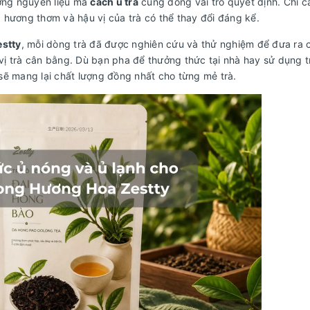
ượng nguyên liệu mà
cách ủ trà
cũng đóng vai trò quyết định. Chỉ 
n, hương thơm và hậu vị của trà có thể thay đổi đáng kể.
estty
, mỗi dòng trà đã được nghiên cứu và thử nghiệm để đưa ra 
à vị trà cân bằng. Dù bạn pha để thưởng thức tại nhà hay sử dụng 
sẽ mang lại chất lượng đồng nhất cho từng mẻ trà.