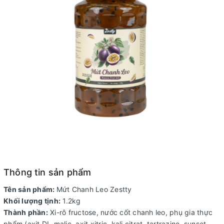
Thông tin sản phẩm
Tên sản phẩm:
Mứt Chanh Leo Zestty
Khối lượng tịnh:
1.2kg
Thành phần:
Xi-rô fructose, nước cốt chanh leo, phụ gia thực
phẩm (axit DL-malic, axit xitric, kali citrat, tartrazine, sunset