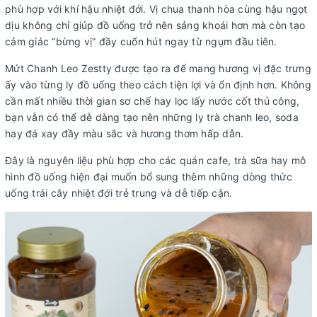
phù hợp với khí hậu nhiệt đới. Vị chua thanh hòa cùng hậu ngọt
dịu không chỉ giúp đồ uống trở nên sảng khoái hơn mà còn tạo
cảm giác “bừng vị” đầy cuốn hút ngay từ ngụm đầu tiên.
Mứt Chanh Leo Zestty được tạo ra để mang hương vị đặc trưng
ấy vào từng ly đồ uống theo cách tiện lợi và ổn định hơn. Không
cần mất nhiều thời gian sơ chế hay lọc lấy nước cốt thủ công,
bạn vẫn có thể dễ dàng tạo nên những ly trà chanh leo, soda
hay đá xay đầy màu sắc và hương thơm hấp dẫn.
Đây là nguyên liệu phù hợp cho các quán cafe, trà sữa hay mô
hình đồ uống hiện đại muốn bổ sung thêm những dòng thức
uống trái cây nhiệt đới trẻ trung và dễ tiếp cận.