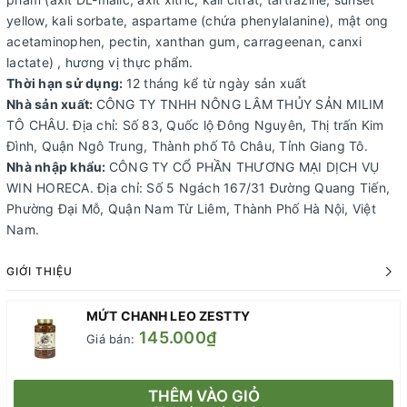
yellow, kali sorbate, aspartame (chứa phenylalanine), mật ong
acetaminophen, pectin, xanthan gum, carrageenan, canxi
lactate) , hương vị thực phẩm.
Thời hạn sử dụng:
12 tháng kể từ ngày sản xuất
Nhà sản xuất:
CÔNG TY TNHH NÔNG LÂM THỦY SẢN MILIM
TÔ CHÂU. Địa chỉ: Số 83, Quốc lộ Đông Nguyên, Thị trấn Kim
Đình, Quận Ngô Trung, Thành phố Tô Châu, Tỉnh Giang Tô.
Nhà nhập khẩu:
CÔNG TY CỔ PHẦN THƯƠNG MẠI DỊCH VỤ
WIN HORECA. Địa chỉ: Số 5 Ngách 167/31 Đường Quang Tiến,
Phường Đại Mỗ, Quận Nam Từ Liêm, Thành Phố Hà Nội, Việt
Nam.
GIỚI THIỆU
MỨT CHANH LEO ZESTTY
145.000₫
Giá bán:
THÊM VÀO GIỎ